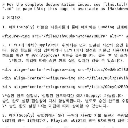
> For the complete documentation index, see [llms.txt](
`.md` to page URLs; this page is available as [Markdown
# 예치하기

1. 예치(Supply) 버튼은 사용자들이 풀에 예치하는 Funding 
<figure><img src="/files/shVO0bPnwYo4eAYRUBrP" alt="" w
2. ELYFI에 예치(Supply)하기 위해서는 먼저 연결된 지갑의 승인
다. 승인 한도를 직접 입력하거나 ELYFI에서 설정한 기본값 사용(Us
한도를 확인 후 승인(Approve) 버튼을 클릭합니다. 클릭 후 몇 초가 
   \*참고: 지갑에 따라 승인 한도 설정 절차가 없을 수 있습니다.

<div align="center"><figure><img src="/files/CwUANbIfBU
<div align="center"><figure><img src="/files/M6l7pTPvih
<div align="center"><figure><img src="/files/ODcyQa2R8D
\*승인 한도 설정시, 설정된 한도까지만 예치(Supply) 가능합니다
승인 한도 설정 팝업창이 다시 활성화됩니다. 별도로 승인 한도를 수
\* 승인 한도 설정 UX는 지갑에 따라 상이할 수 있습니다.

3. 예치(Supply) 팝업창에서 SNT 구매에 사용할 지불 토큰의 수량
USDT의 경우 18자리까지, Klaytn의 oUSDT의 경우 6자리까지 입력 